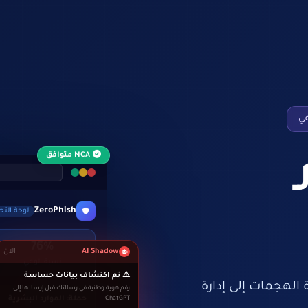
عي
NCA متوافق
ZeroPhish
لوحة التح
ب
76%
AI Shadow
الآن
نسبة الوعي
⚠️ تم اكتشاف بيانات حساسة
 الهجمات إلى إدارة
رقم هوية وطنية في رسالتك قبل إرسالها إلى
ChatGPT
حملة: الموارد البشرية