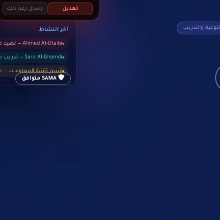
تعديل
إرسال رغم ذلك
650 / 980 موظف
لتوعية والتدريب
آخر النشاط
Ahmed Al-Otaibi — تصيد مكتشف
Sara Al-Ghamdi — تدريب مكتمل
قسم تقنية المعلومات — 
SAMA متوافق