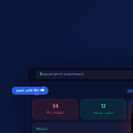
🔒
app.zerophish.sa/dashboard
3
كم
ح
+90 قالب تصيد
34
12
حملات نشطة
انتهاكات PII
AI Shadow
الآن
نشطة