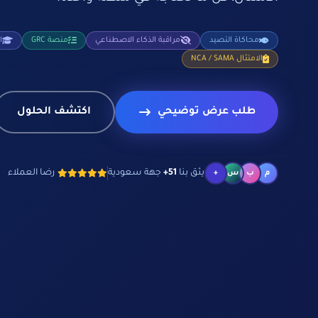
محاكاة التصيد
مراقبة الذكاء الاصطناعي
منصة GRC
ا
الامتثال NCA / SAMA
طلب عرض توضيحي
اكتشف الحلول
يثق بنا
51+
جهة سعودية
رضا العملاء
م
ب
س
+